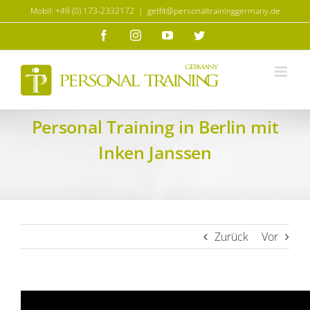
Zum
Mobil: +49 (0) 173-2332172
|
getfit@personaltraininggermany.de
Inhalt
Facebook
Instagram
YouTube
Twitter
springen
Personal Training in Berlin mit
Inken Janssen
Zurück
Vor