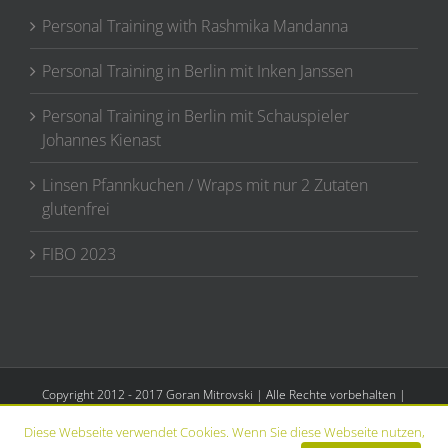
Personal Training with Rashmika Mandanna
Personal Training in Berlin mit Inken Janssen
Personal Training in Berlin mit Schauspieler
Johannes Kienast
Linsen Pfannkuchen / Wraps mit nur 2 Zutaten
glutenfrei
FIBO 2023
Copyright 2012 - 2017 Goran Mitrovski | Alle Rechte vorbehalten |
Impressum
|
Datenschutz
|
AGB
Diese Webseite verwendet Cookies. Wenn Sie diese Webseite nutzen,