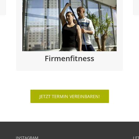
Gesunde und motivierte Mitarbeiter sind
das wichtigste Kapital für Ihr Unternehmen
und seinen Erfolg.
MEHR ERFAHREN
Firmenfitness
JETZT TERMIN VEREINBAREN!
INSTAGRAM
LE