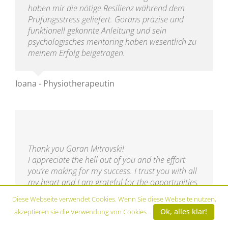
haben mir die nötige Resilienz während dem
Prüfungsstress geliefert. Gorans präzise und
funktionell gekonnte Anleitung und sein
psychologisches mentoring haben wesentlich zu
meinem Erfolg beigetragen.
Ioana - Physiotherapeutin
Thank you Goran Mitrovski!
I appreciate the hell out of you and the effort
you’re making for my success. I trust you with all
my heart and I am grateful for the opportunities
presented to me ever since we started working
Diese Webseite verwendet Cookies. Wenn Sie diese Webseite nutzen,
together.
Ok, alles klar!
akzeptieren sie die Verwendung von Cookies.
I’m stronger, more disciplined, more brave, more