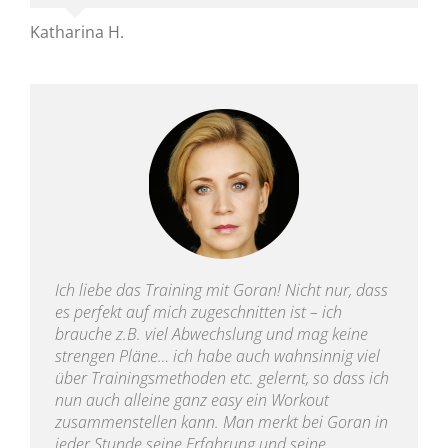
Katharina H.
Ich liebe das Training mit Goran! Nicht nur, dass
es perfekt auf mich zugeschnitten ist – ich
brauche z.B. viel Abwechslung und mag keine
strengen Pläne… ich habe auch wahnsinnig viel
über Trainingsmethoden etc. gelernt, so dass ich
nun auch alleine ganz easy ein Workout
zusammenstellen kann. Man merkt bei Goran in
jeder Stunde seine Erfahrung und seine