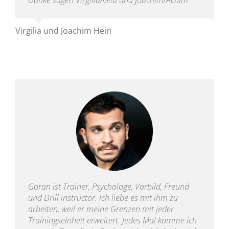
Danke sagen Virgilia/Gila und Joachim/Achim
Virgilia und Joachim Hein
Goran ist Trainer, Psychologe, Vorbild, Freund
und Drill instructor. Ich liebe es mit ihm zu
arbeiten, weil er meine Grenzen mit jeder
Trainingseinheit erweitert. Jedes Mal komme ich