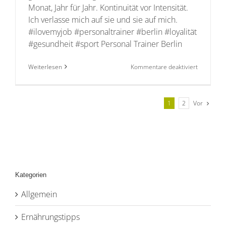
Monat, Jahr für Jahr. Kontinuität vor Intensität.
Ich verlasse mich auf sie und sie auf mich.
#ilovemyjob #personaltrainer #berlin #loyalität
#gesundheit #sport Personal Trainer Berlin
für
Weiterlesen
Kommentare deaktiviert
Kontinuitä
vor
Intensität
Vor
1
2
Kategorien
Allgemein
Ernährungstipps