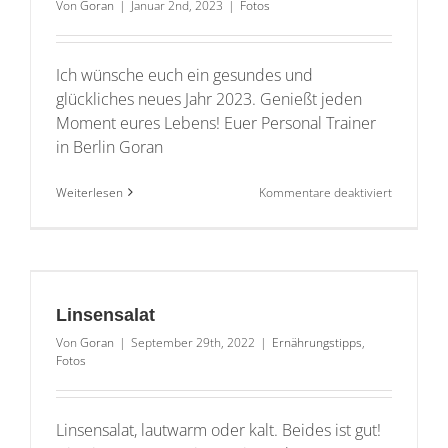
Von
Goran
|
Januar 2nd, 2023
|
Fotos
Ich wünsche euch ein gesundes und
glückliches neues Jahr 2023. Genießt jeden
Moment eures Lebens! Euer Personal Trainer
in Berlin Goran
für
Weiterlesen
Kommentare deaktiviert
Frohes
neues
Jahr
2023
Linsensalat
Von
Goran
|
September 29th, 2022
|
Ernährungstipps
,
Fotos
Linsensalat, lautwarm oder kalt. Beides ist gut!