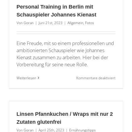
Inken
Personal Training in Berlin mit
Janssen
Schauspieler Johannes Kienast
Von
Goran
|
Juni 21st, 2023
|
Allgemein
,
Fotos
Eine Freude, mit so einem professionellen und
ambitionierten Schauspieler wie Johannes
Kienast zusammen zu arbeiten. Hier bei der
Vorbereitung für seine neue Rolle.
für
Weiterlesen
Kommentare deaktiviert
Personal
Training
in
Berlin
mit
i
Schauspie
Linsen Pfannkuchen / Wraps mit nur 2
Johannes
Kienast
Zutaten glutenfrei
Von
Goran
|
April 25th, 2023
|
Ernährungstipps