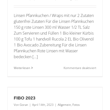
Linsen Pfannkuchen / Wraps mit nur 2 Zutaten
glutenfrei Zutaten Für die Linsen Pfannkuchen
150 g rote Linsen 300 ml Wasser 1/2 TL Salz
Zum Servieren und Füllen 1 Bio kleiner Kürbis
100 g Tofu 1 handvoll Rucola 2 EL Bio Olivenöl
1 Bio Avocado Zubereitung Für die Linsen
Pfannkuchen Rote Linsen mit Wasser
bedecken [...]
für
Weiterlesen
Kommentare deaktiviert
Linsen
Pfannkuc
/
Wraps
mit
nur
FIBO 2023
2
Zutaten
Von
Goran
|
April 14th, 2023
|
Allgemein
,
Fotos
glutenfrei