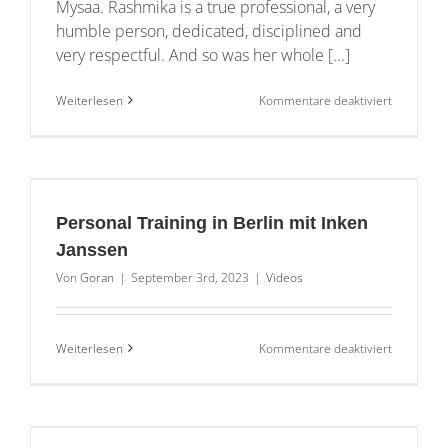
Mysaa. Rashmika is a true professional, a very
humble person, dedicated, disciplined and
very respectful. And so was her whole [...]
für
Weiterlesen
Kommentare deaktiviert
Personal
Training
with
Rashmika
Mandanna
Personal Training in Berlin mit Inken
Janssen
Von
Goran
|
September 3rd, 2023
|
Videos
für
Weiterlesen
Kommentare deaktiviert
Personal
Training
in
Berlin
mit