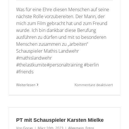
Was für eine Ehre diesen Menschen auf seine
nächste Rolle vorzubereiten. Der Mann, der
mich zum Film gebracht hat und zum Freund
wurde. Ich bin dankbar diese Berufung
ausführen zu dürfen und mit so besonderen
Menschen zusammen zu „arbeiten“
Schauspieler Mathis Landwehr
#mathislandwehr
#thelastkumite#personaltraining #berlin
#friends
für
Weiterlesen
Kommentare deaktiviert
PT
mit
Schauspie
Mathis
Landwehr
PT mit Schauspieler Karsten Mielke
Von
Goran
|
März 16th, 2023
|
Allgemein
,
Fotos