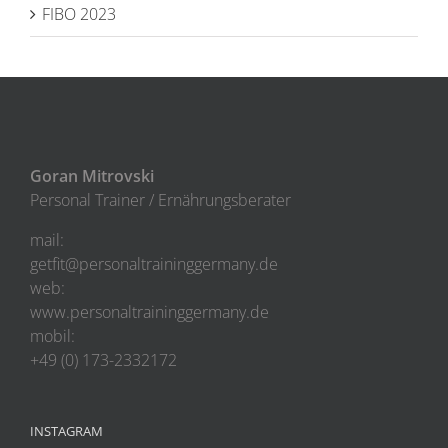
FIBO 2023
Goran Mitrovski
Personal Trainer / Ernährungsberater
mail:
getfit@personaltraininggermany.de
web:
www.personaltraininggermany.de
mobil:
+49 (0) 173-2332172
INSTAGRAM