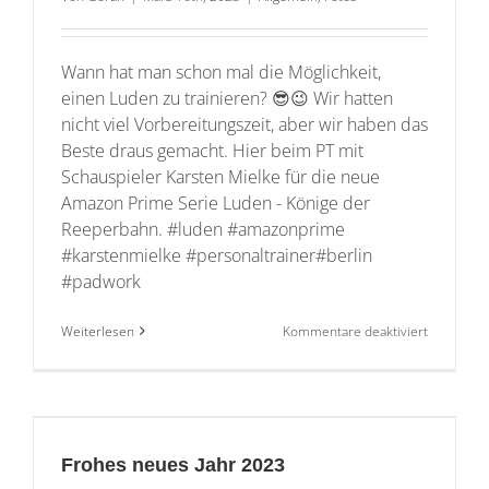
Wann hat man schon mal die Möglichkeit,
einen Luden zu trainieren? 😎😉 Wir hatten
nicht viel Vorbereitungszeit, aber wir haben das
Beste draus gemacht. Hier beim PT mit
Schauspieler Karsten Mielke für die neue
Amazon Prime Serie Luden - Könige der
Reeperbahn. #luden #amazonprime
#karstenmielke #personaltrainer#berlin
#padwork
für
Weiterlesen
Kommentare deaktiviert
PT
mit
Schauspie
Karsten
Mielke
Frohes neues Jahr 2023