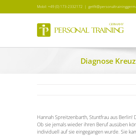
Zum
Mobil: +49 (0) 173-2332172
|
getfit@personaltrainingger
Inhalt
springen
Diagnose Kreuz
Hannah Spreitzenbarth, Stuntfrau aus Berlin!
Ob sie jemals wieder ihren Beruf ausüben könn
individuell auf sie eingegangen wurde. Sie kam