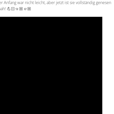
 Anfang war nicht leicht, aber jetzt ist sie vollständig genesen
nah! 💪🏻🤜🏼🤛🏼