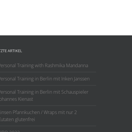
TZTE ARTIKEL
Personal Training with Rashmika Mandanna
ersonal Training in Berlin mit Inken Janssen
ersonal Training in Berlin mit Schauspieler
Johannes Kienast
Linsen Pfannkuchen / Wraps mit nur 2
utaten glutenfrei