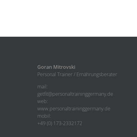
Goran Mitrovski
Personal Trainer / Ernährungsberater
mail:
getfit@personaltraininggermany.de
web:
www.personaltraininggermany.de
mobil:
+49 (0) 173-2332172