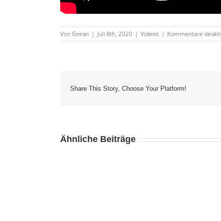
Von
Goran
|
Juli 8th, 2020
|
Videos
|
Kommentare deaktiv
Share This Story, Choose Your Platform!
Ähnliche Beiträge