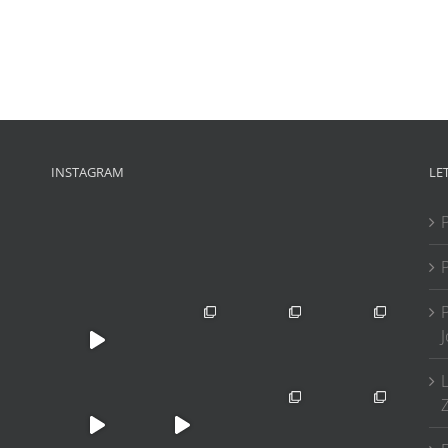
INSTAGRAM
LE
P
P
Z