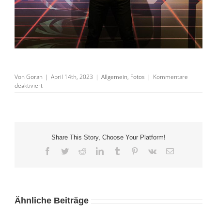
Von
Goran
|
April 14th, 2023
|
Allgemein
,
Fotos
|
Kommentare
für
deaktiviert
FIBO
2023
Share This Story, Choose Your Platform!
Facebook
Twitter
Reddit
LinkedIn
Tumblr
Pinterest
Vk
E-
Mail
Ähnliche Beiträge