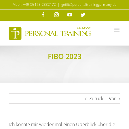
Zum
Mobil: +49 (0) 173-2332172
|
getfit@personaltraininggermany.de
Inhalt
Facebook
Instagram
YouTube
Twitter
springen
FIBO 2023
Zurück
Vor
Ich konnte mir wieder mal einen Überblick über die